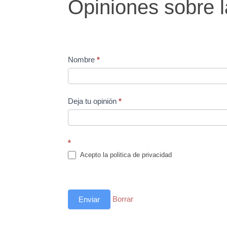
Opiniones sobre la
sobre
la
felicacia
Nombre
*
Deja tu opinión
*
*
Acepto la politica de privacidad
Borrar
Enviar